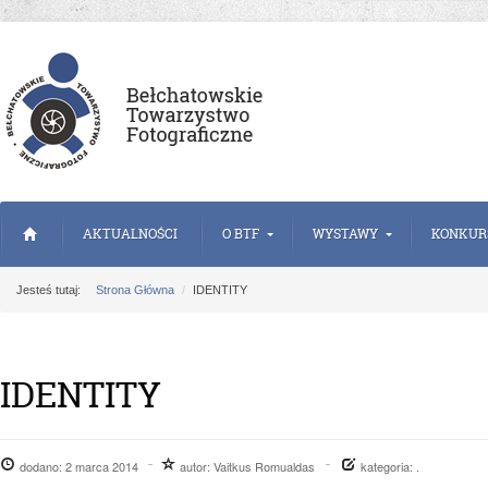
AKTUALNOŚCI
O BTF
WYSTAWY
KONKUR
Jesteś tutaj:
Strona Główna
IDENTITY
IDENTITY
dodano:
2 marca 2014
autor:
Vaitkus Romualdas
kategoria: .