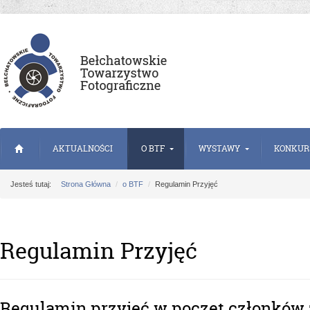
AKTUALNOŚCI
O BTF
WYSTAWY
KONKUR
Jesteś tutaj:
Strona Główna
o BTF
Regulamin Przyjęć
Regulamin Przyjęć
Regulamin przyjęć w poczet członków