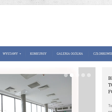
WYSTAWY
KONKURSY
GALERIA OGÓLNA
CZŁONKOWI
B
T
F
To
po