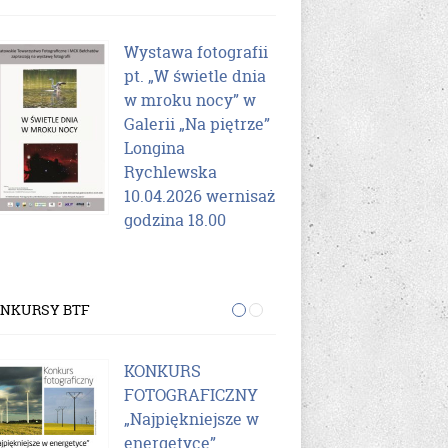
Wystawa fotografii
Wys
pt. „W świetle dnia
„Na 
w mroku nocy” w
NI
Galerii „Na piętrze”
Rob
Longina
10.
Rychlewska
god
10.04.2026 wernisaż
godzina 18.00
NKURSY BTF
KONKURS
„Ch
FOTOGRAFICZNY
obi
„Najpiękniejsze w
kon
energetyce”.
fot