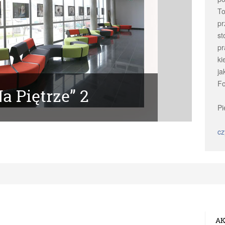
To
pr
st
pr
ki
ja
Fo
a Piętrze” 2
Ga
Pi
cz
AK