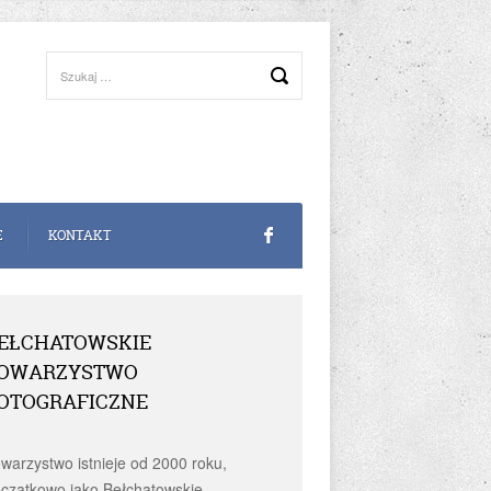
E
KONTAKT
EŁCHATOWSKIE
OWARZYSTWO
OTOGRAFICZNE
warzystwo istnieje od 2000 roku,
czątkowo jako Bełchatowskie