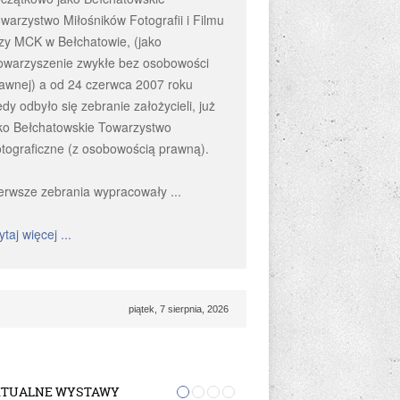
warzystwo Miłośników Fotografii i Filmu
zy MCK w Bełchatowie, (jako
owarzyszenie zwykłe bez osobowości
awnej) a od 24 czerwca 2007 roku
edy odbyło się zebranie założycieli, już
ko Bełchatowskie Towarzystwo
tograficzne (z osobowością prawną).
leria BTF-u „Na Piętrze”
erwsze zebrania wypracowały ...
ytaj więcej ...
piątek, 7 sierpnia, 2026
TUALNE WYSTAWY