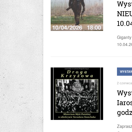
Wyst
NIE
10.0
Giganty
10.04.2
WYSTAW
2 czerwca
Wyst
Iaro
godz
Zaprasz