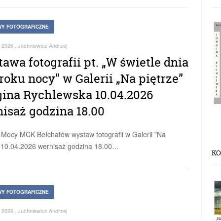
Y FOTOGRAFICZNE
 2026
, Juchniewicz Andrzej
awa fotografii pt. „W świetle dnia
oku nocy” w Galerii „Na piętrze”
ina Rychlewska 10.04.2026
isaż godzina 18.00
 Mocy MCK Bełchatów wystaw fotografii w Galerii "Na
" 10.04.2026 wernisaż godzina 18.00…
KO
Y FOTOGRAFICZNE
 2026
, Juchniewicz Andrzej