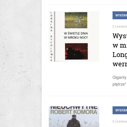
WYSTAW
2 czerwca
Wyst
w mr
Long
wern
Giganty
piętrze
WYSTAW
2 czerwca