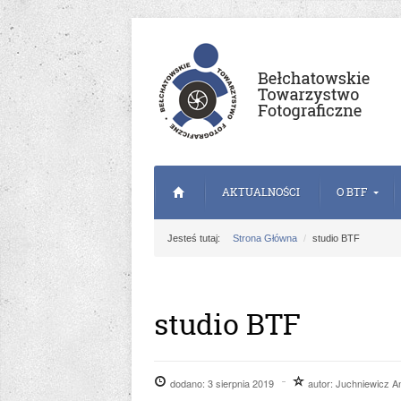
AKTUALNOŚCI
O BTF
Jesteś tutaj:
Strona Główna
studio BTF
studio BTF
dodano:
3 sierpnia 2019
autor:
Juchniewicz A