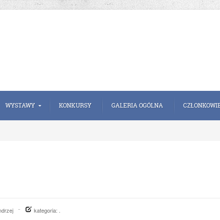
WYSTAWY
KONKURSY
GALERIA OGÓLNA
CZŁONKOWI
ndrzej
kategoria: .