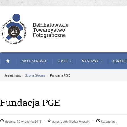
AKTUALNOŚCI
O BTF
WYSTAWY
KONKUR
Jesteś tutaj:
Strona Główna
Fundacja PGE
Fundacja PGE
dodano:
30 września 2016
autor:
Juchniewicz Andrzej
kategoria: .