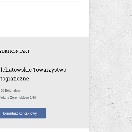
YBKI KONTAKT
łchatowskie Towarzystwo
tograficzne
400 Bełchatów
 Stefana Żeromskiego 2/60
formularz kontaktowy