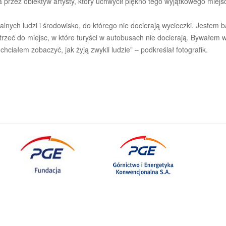
przez obiektyw artysty, który uchwycił piękno tego wyjątkowego miejs
alnych ludzi i środowisko, do którego nie docierają wycieczki. Jestem 
otrzeć do miejsc, w które turyści w autobusach nie docierają. Bywałem 
hciałem zobaczyć, jak żyją zwykli ludzie” – podkreślał fotografik.