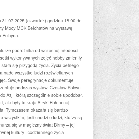
 31.07.2025 (czwartek) godzina 18.00 do
anty Mocy MCK Bełchatów na wystawę
wa
Polcyna.
aturze podróżnika od wczesnej młodości
e setki wykonywanych zdjęć hobby zmieniły
 stała się przygodą życia. Życia pełnego
a nade wszystko ludzi rozświetlanych
djęć. Swoje peregrynacje dokumentuje
prezentuje podczas wystaw. Czesław Polcyn
o Azji, którą szczególnie sobie upodobał.
, ale były to kraje Afryki Północnej,
gła. Tymczasem okazała się bardzo
 wszystkim, jeśli chodzi o ludzi, którzy są
anurza się w magiczny świat Birmy – jej
wnej kultury i codziennego życia