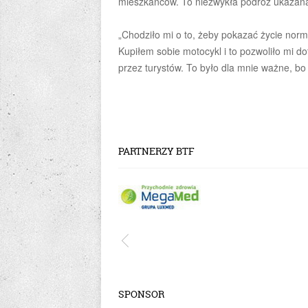
mieszkańców. To niezwykła podróż ukazana 
„Chodziło mi o to, żeby pokazać życie norm
Kupiłem sobie motocykl i to pozwoliło mi d
przez turystów. To było dla mnie ważne, bo c
PARTNERZY BTF
SPONSOR