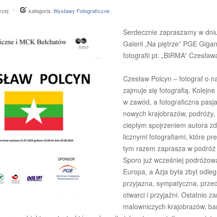
rzej
kategoria:
Wystawy Fotograficzne
.
Serdecznie zapraszamy w dniu
Galerii „Na piętrze” PGE Gig
fotografii pt. „BIRMA” Czesła
Czesław Polcyn – fotograf o n
zajmuje się fotografią. Kolejn
w zawód, a fotograficzna pasja
nowych krajobrazów, podróży, 
ciepłym spojrzeniem autora z
licznymi fotografiami, które 
tym razem zaprasza w podróż d
Sporo już wcześniej podróżował
Europa, a Azja była zbyt odle
przyjazna, sympatyczna, przede
otwarci i przyjaźni. Ostatnio z
malowniczych krajobrazów, bar