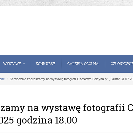
WYSTAWY
KONKURSY
GALERIA OGÓLNA
CZŁONKOWI
zne
Serdecznie zapraszamy na wystawę fotografii Czesława Polcyna pt. „Birma” 31.07.2
szamy na wystawę fotografii 
2025 godzina 18.00