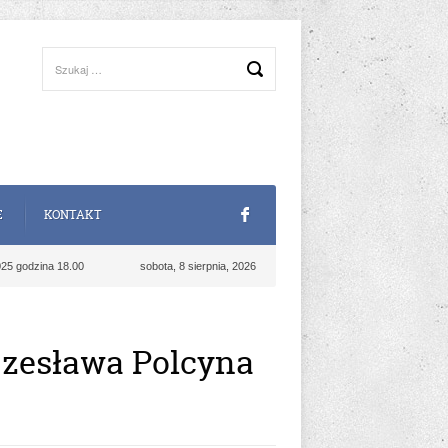
E
KONTAKT
025 godzina 18.00
sobota, 8 sierpnia, 2026
Czesława Polcyna