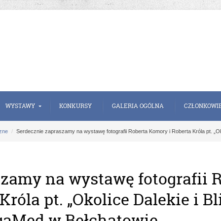
WYSTAWY
KONKURSY
GALERIA OGÓLNA
CZŁONKOWI
zne
Serdecznie zapraszamy na wystawę fotografii Roberta Komory i Roberta Króla pt. „Ok
zamy na wystawę fotografii 
róla pt. „Okolice Dalekie i Bl
gaMed w Bełchatowie