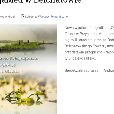
icz Andrzej
kategoria:
Wystawy Fotograficzne
.
Nowa wystawa fotografii pt. „Ok
Galerii w Przychodni Megamed
piętro II. Autorami prac są Ro
Bełchatowskiego Towarzystwa F
przedstawia przepiękne krajo
tytuł daleko i blisko.
Serdecznie zapraszam. Andrze