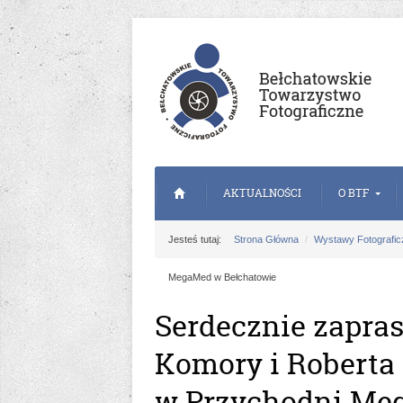
AKTUALNOŚCI
O BTF
Jesteś tutaj:
Strona Główna
Wystawy Fotografic
MegaMed w Bełchatowie
Serdecznie zapras
Komory i Roberta K
w Przychodni Me