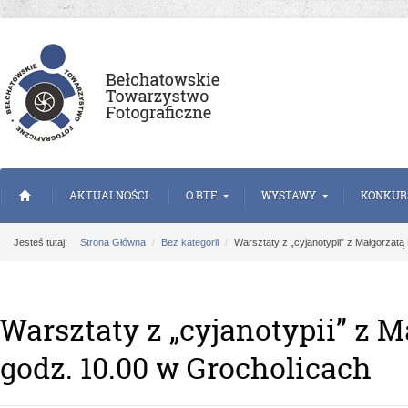
AKTUALNOŚCI
O BTF
WYSTAWY
KONKUR
Jesteś tutaj:
Strona Główna
Bez kategorii
Warsztaty z „cyjanotypii” z Małgorzatą
Warsztaty z „cyjanotypii” z M
godz. 10.00 w Grocholicach