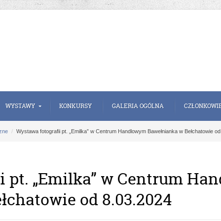
WYSTAWY
KONKURSY
GALERIA OGÓLNA
CZŁONKOWI
zne
Wystawa fotografii pt. „Emilka” w Centrum Handlowym Bawełnianka w Bełchatowie od
ii pt. „Emilka” w Centrum H
łchatowie od 8.03.2024