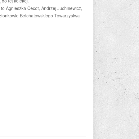
do tej kolekcji.
to Agnieszka Cecot, Andrzej Juchniewicz,
członkowie Bełchatowskiego Towarzystwa