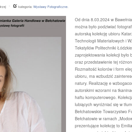
rzej
kategoria:
Wystawy Fotograficzne
.
Od dnia 8.03.2024 w Bawełnia
można było podziwiać fotogra
autorską kolekcję ubioru Kata
Technologii Materiałowych i Wz
Tekstyliów Politechniki Łódzki
zaprojektowania kolekcji było 
oraz przedstawienie tej różnor
Rozmaitość kolorów i form el
ubioru, ma wzbudzić zaintere
natury. Realizację e wzbogaco
autorskimi wzorami na tkanina
haftu komputerowego. Kolekcj
lubiących wyróżniać się w tłu
Bełchatowskie Towarzystwo Fot
Bełchatowie w ramach „Modowy
prezentujące kolekcję to Emilia