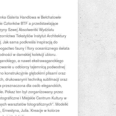
nka Galeria Handlowa w Bełchatowie
fie Członków BTF a przedstawiające
rzyny Szwej Absolwentki Wydziału
ornictwa Tekstyliów Instytut Architektury
ej. Jak sama podkreśla inspiracją do
bogactwo fauny i flory oceanicznego świata
odności w damskiej kolekcji ubioru.
eganckiego, a nawet ekstrawaganckiego
sowanie u odbiorcy tajemnicą podwodnej
no konstrukcyjnie głębokimi plisami oraz
ch, drukowanymi techniką sublimacji oraz
a przeznaczona dla osób eleganckich,
mie. Pokaz ten był zorganizowany przez
ograficzne i Miejskie Centrum Kultury w
ch warsztatów fotograficznych”. Modelki
, Ernestyna, Julia. Kreacje w kolorze