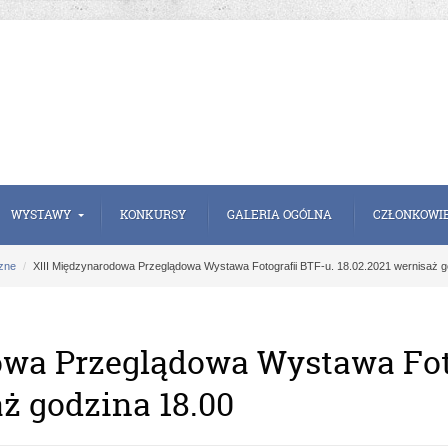
WYSTAWY
KONKURSY
GALERIA OGÓLNA
CZŁONKOWI
zne
XIII Międzynarodowa Przeglądowa Wystawa Fotografii BTF-u. 18.02.2021 wernisaż g
owa Przeglądowa Wystawa Foto
aż godzina 18.00