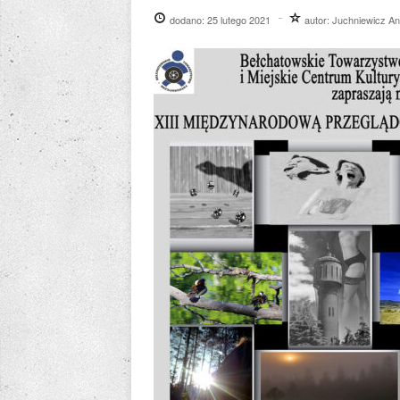
dodano:
25 lutego 2021
autor:
Juchniewicz An