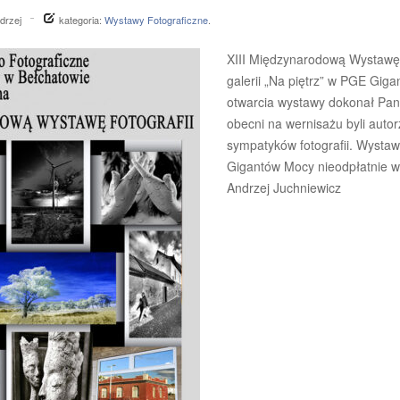
drzej
kategoria:
Wystawy Fotograficzne
.
XIII Międzynarodową Wystawę 
galerii „Na piętrz” w PGE Gi
otwarcia wystawy dokonał Pa
obecni na wernisażu byli autor
sympatyków fotografii. Wysta
Gigantów Mocy nieodpłatnie w 
Andrzej Juchniewicz