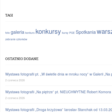
TAGI
konkursy
warsz
galeria
Spotkania
foto
konkurs
kursy
PGE
zebranie członków
OSTATNIO DODANE
Wystawa fotografii pt. „W świetle dnia w mroku nocy” w Galerii „N
2 czerwca 2026
Wystawa fotografii „Na piętrze” pt. NIEUCHWYTNE Robert Komora 
2 czerwca 2026
Wystawa fotografii „Droga krzyżowa” Iaroslav Stanchak od 13.03.2