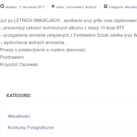
dodano:
11 września 2017
autor:
Juchniewicz Andrzej
kategoria:
Aktualn
Już po LETNICH WAKACJACH…spotkanie przy grillu czas zaplanować z
– prezentacji założeń technicznych albumu z okazji 10-lecia BTF
– przegadania tematów związanych z Festiwalem Sztuki Jabłka oraz
– wysłuchania wolnych wniosków…
Proszę o potwierdzenie e-mailem obecności.
Pozdrawiam
Krzysztof Ciszewski
KATEGORIE
Aktualności
Konkursy Fotograficzne