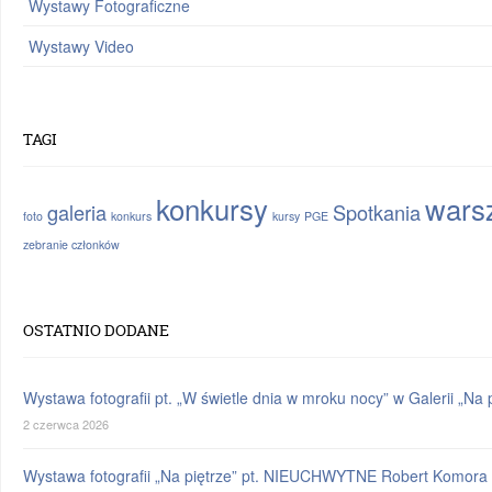
Wystawy Fotograficzne
Wystawy Video
TAGI
konkursy
warsz
galeria
Spotkania
foto
konkurs
kursy
PGE
zebranie członków
OSTATNIO DODANE
Wystawa fotografii pt. „W świetle dnia w mroku nocy” w Galerii „N
2 czerwca 2026
Wystawa fotografii „Na piętrze” pt. NIEUCHWYTNE Robert Komora 