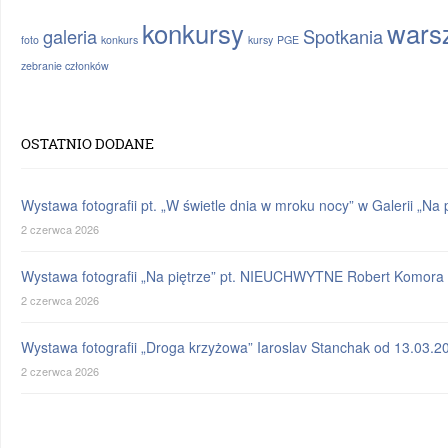
konkursy
warsz
galeria
Spotkania
foto
konkurs
kursy
PGE
zebranie członków
OSTATNIO DODANE
Wystawa fotografii pt. „W świetle dnia w mroku nocy” w Galerii „N
2 czerwca 2026
Wystawa fotografii „Na piętrze” pt. NIEUCHWYTNE Robert Komora 
2 czerwca 2026
Wystawa fotografii „Droga krzyżowa” Iaroslav Stanchak od 13.03.2
2 czerwca 2026